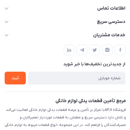
اطلاعات تماس
09106753413
دسترسی سریع
apji.ir@gmail.com
حساب کاربری
خدمات مشتریان
تهران،خیابان جمهوری ،ساختمان آلومینیوم ،طبقه ۹
مجله فروشگاه
قوانین و مقررات
لیست محصولات
حریم خصوصی
درباره ما
از جدید‌ترین تخفیف‌ها با‌ خبر شوید
راهنما
تماس با ما
ثبت
مرجع تأمین قطعات یدکی لوازم خانگی
فروشگاه APJIبا تمرکز بر تأمین و عرضه قطعات یدکی لوازم خانگی فعالیت می‌کند
و تلاش دارد دسترسی سریع و مطمئن به قطعات موردنیاز تعمیرکاران و
مصرف‌کنندگان را فراهم کند. در این مجموعه، انواع قطعات مربوط به لوازم خانگی