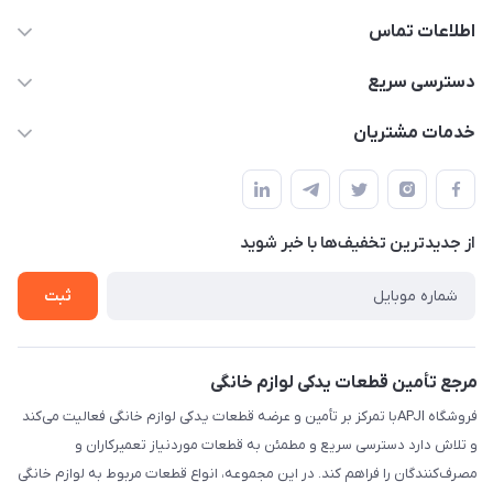
اطلاعات تماس
09106753413
دسترسی سریع
apji.ir@gmail.com
حساب کاربری
خدمات مشتریان
تهران،خیابان جمهوری ،ساختمان آلومینیوم ،طبقه ۹
مجله فروشگاه
قوانین و مقررات
لیست محصولات
حریم خصوصی
درباره ما
از جدید‌ترین تخفیف‌ها با‌ خبر شوید
راهنما
تماس با ما
ثبت
مرجع تأمین قطعات یدکی لوازم خانگی
فروشگاه APJIبا تمرکز بر تأمین و عرضه قطعات یدکی لوازم خانگی فعالیت می‌کند
و تلاش دارد دسترسی سریع و مطمئن به قطعات موردنیاز تعمیرکاران و
مصرف‌کنندگان را فراهم کند. در این مجموعه، انواع قطعات مربوط به لوازم خانگی