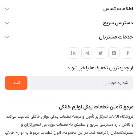
اطلاعات تماس
09106753413
دسترسی سریع
apji.ir@gmail.com
حساب کاربری
خدمات مشتریان
تهران،خیابان جمهوری ،ساختمان آلومینیوم ،طبقه ۹
مجله فروشگاه
قوانین و مقررات
لیست محصولات
حریم خصوصی
درباره ما
از جدید‌ترین تخفیف‌ها با‌ خبر شوید
راهنما
تماس با ما
ثبت
مرجع تأمین قطعات یدکی لوازم خانگی
فروشگاه APJIبا تمرکز بر تأمین و عرضه قطعات یدکی لوازم خانگی فعالیت می‌کند
و تلاش دارد دسترسی سریع و مطمئن به قطعات موردنیاز تعمیرکاران و
مصرف‌کنندگان را فراهم کند. در این مجموعه، انواع قطعات مربوط به لوازم خانگی