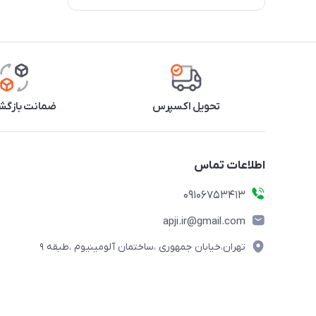
تحویل اکسپرس
ضمانت بازگشت
اطلاعات تماس
09106753413
apji.ir@gmail.com
تهران،خیابان جمهوری ،ساختمان آلومینیوم ،طبقه ۹