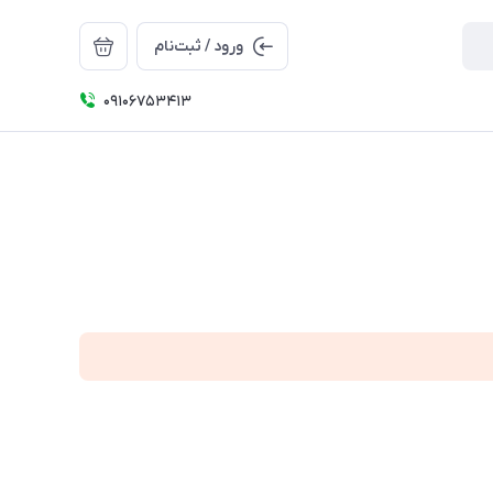
ورود / ثبت‌نام
09106753413