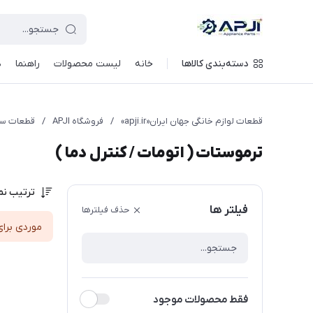
قطعات یدکی و جانبی لوازم خانگی جهان ایران
دسته‌بندی کالاها
خانه
لیست محصولات
راهنما
د
قطعات لوازم خانگی جهان ایران«apji.ir»
/
فروشگاه APJI
/
قطعات سم
ترموستات ( اتومات / کنترل دما )
ترتیب نم
فیلتر ها
حذف فیلترها
موردی برای
فقط محصولات موجود