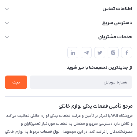
اطلاعات تماس
09106753413
دسترسی سریع
apji.ir@gmail.com
حساب کاربری
خدمات مشتریان
تهران،خیابان جمهوری ،ساختمان آلومینیوم ،طبقه ۹
مجله فروشگاه
قوانین و مقررات
لیست محصولات
حریم خصوصی
درباره ما
از جدید‌ترین تخفیف‌ها با‌ خبر شوید
راهنما
تماس با ما
ثبت
مرجع تأمین قطعات یدکی لوازم خانگی
فروشگاه APJIبا تمرکز بر تأمین و عرضه قطعات یدکی لوازم خانگی فعالیت می‌کند
و تلاش دارد دسترسی سریع و مطمئن به قطعات موردنیاز تعمیرکاران و
مصرف‌کنندگان را فراهم کند. در این مجموعه، انواع قطعات مربوط به لوازم خانگی