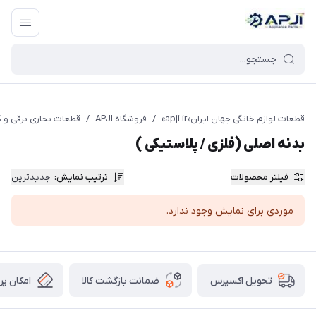
قطعات یدکی و جانبی لوازم خانگی جهان ایران
قطعات لوازم خانگی جهان ایران«apji.ir»
/
فروشگاه APJI
/
قطعات بخاری برقی و 
بدنه اصلی (فلزی / پلاستیکی )
فیلتر محصولات
ترتیب نمایش
:
جدیدترین
موردی برای نمایش وجود ندارد.
ضمانت بازگشت کالا
امکان پر
تحویل اکسپرس