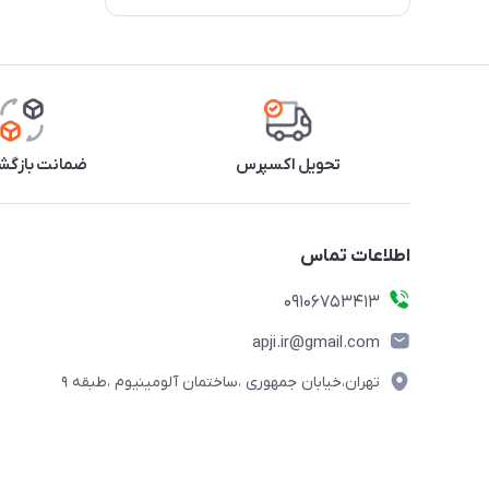
تحویل اکسپرس
ضمانت بازگشت
اطلاعات تماس
09106753413
apji.ir@gmail.com
تهران،خیابان جمهوری ،ساختمان آلومینیوم ،طبقه ۹