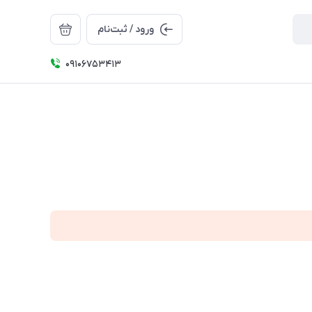
ورود / ثبت‌نام
09106753413