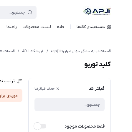
قطعات یدکی و جانبی لوازم خانگی جهان ایران
دسته‌بندی کالاها
خانه
لیست محصولات
راهنما
د
قطعات لوازم خانگی جهان ایران«apji.ir»
/
فروشگاه APJI
/
قطعات ه
کلید توربو
ترتیب نم
فیلتر ها
حذف فیلترها
موردی برای
فقط محصولات موجود