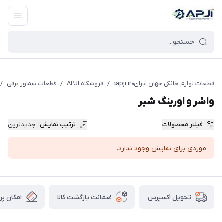
قطعات یدکی و جانبی لوازم خانگی جهان ایران
قطعات لوازم خانگی جهان ایران«apji.ir»
/
فروشگاه APJI
/
قطعات سماور برقی
/
واشر و اورینگ شیر
فیلتر محصولات
ترتیب نمایش
:
جدیدترین
موردی برای نمایش وجود ندارد.
ضمانت بازگشت کالا
امکان پر
تحویل اکسپرس