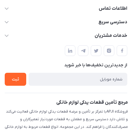
اطلاعات تماس
09106753413
دسترسی سریع
apji.ir@gmail.com
حساب کاربری
خدمات مشتریان
تهران،خیابان جمهوری ،ساختمان آلومینیوم ،طبقه ۹
مجله فروشگاه
قوانین و مقررات
لیست محصولات
حریم خصوصی
درباره ما
از جدید‌ترین تخفیف‌ها با‌ خبر شوید
راهنما
تماس با ما
ثبت
مرجع تأمین قطعات یدکی لوازم خانگی
فروشگاه APJIبا تمرکز بر تأمین و عرضه قطعات یدکی لوازم خانگی فعالیت می‌کند
و تلاش دارد دسترسی سریع و مطمئن به قطعات موردنیاز تعمیرکاران و
مصرف‌کنندگان را فراهم کند. در این مجموعه، انواع قطعات مربوط به لوازم خانگی