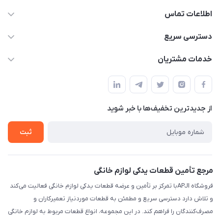
اطلاعات تماس
09106753413
دسترسی سریع
apji.ir@gmail.com
حساب کاربری
خدمات مشتریان
تهران،خیابان جمهوری ،ساختمان آلومینیوم ،طبقه ۹
مجله فروشگاه
قوانین و مقررات
لیست محصولات
حریم خصوصی
درباره ما
از جدید‌ترین تخفیف‌ها با‌ خبر شوید
راهنما
تماس با ما
ثبت
مرجع تأمین قطعات یدکی لوازم خانگی
فروشگاه APJIبا تمرکز بر تأمین و عرضه قطعات یدکی لوازم خانگی فعالیت می‌کند
و تلاش دارد دسترسی سریع و مطمئن به قطعات موردنیاز تعمیرکاران و
مصرف‌کنندگان را فراهم کند. در این مجموعه، انواع قطعات مربوط به لوازم خانگی