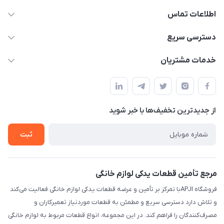
اطلاعات تماس
09106753413
دسترسی سریع
apji.ir@gmail.com
حساب کاربری
خدمات مشتریان
تهران،خیابان جمهوری ،ساختمان آلومینیوم ،طبقه ۹
مجله فروشگاه
قوانین و مقررات
لیست محصولات
حریم خصوصی
درباره ما
از جدید‌ترین تخفیف‌ها با‌ خبر شوید
راهنما
تماس با ما
ثبت
مرجع تأمین قطعات یدکی لوازم خانگی
فروشگاه APJIبا تمرکز بر تأمین و عرضه قطعات یدکی لوازم خانگی فعالیت می‌کند
و تلاش دارد دسترسی سریع و مطمئن به قطعات موردنیاز تعمیرکاران و
مصرف‌کنندگان را فراهم کند. در این مجموعه، انواع قطعات مربوط به لوازم خانگی