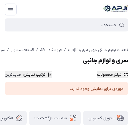
قطعات یدکی و جانبی لوازم خانگی جهان ایران
قطعات لوازم خانگی جهان ایران«apji.ir»
/
فروشگاه APJI
/
قطعات سشوار
/
سری
سری و لوازم جانبی
فیلتر محصولات
ترتیب نمایش
:
جدیدترین
موردی برای نمایش وجود ندارد.
ضمانت بازگشت کالا
امکان پر
تحویل اکسپرس