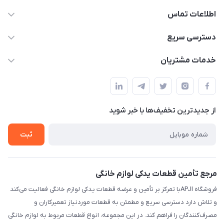
اطلاعات تماس
09106753413
دسترسی سریع
apji.ir@gmail.com
حساب کاربری
خدمات مشتریان
تهران،خیابان جمهوری ،ساختمان آلومینیوم ،طبقه ۹
مجله فروشگاه
قوانین و مقررات
لیست محصولات
حریم خصوصی
درباره ما
از جدید‌ترین تخفیف‌ها با‌ خبر شوید
راهنما
تماس با ما
ثبت
مرجع تأمین قطعات یدکی لوازم خانگی
فروشگاه APJIبا تمرکز بر تأمین و عرضه قطعات یدکی لوازم خانگی فعالیت می‌کند
و تلاش دارد دسترسی سریع و مطمئن به قطعات موردنیاز تعمیرکاران و
مصرف‌کنندگان را فراهم کند. در این مجموعه، انواع قطعات مربوط به لوازم خانگی