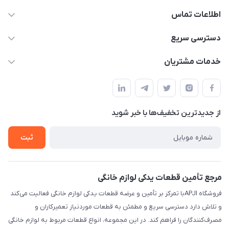
اطلاعات تماس
09106753413
دسترسی سریع
apji.ir@gmail.com
حساب کاربری
خدمات مشتریان
تهران،خیابان جمهوری ،ساختمان آلومینیوم ،طبقه ۹
مجله فروشگاه
قوانین و مقررات
لیست محصولات
حریم خصوصی
درباره ما
از جدید‌ترین تخفیف‌ها با‌ خبر شوید
راهنما
تماس با ما
ثبت
مرجع تأمین قطعات یدکی لوازم خانگی
فروشگاه APJIبا تمرکز بر تأمین و عرضه قطعات یدکی لوازم خانگی فعالیت می‌کند
و تلاش دارد دسترسی سریع و مطمئن به قطعات موردنیاز تعمیرکاران و
مصرف‌کنندگان را فراهم کند. در این مجموعه، انواع قطعات مربوط به لوازم خانگی