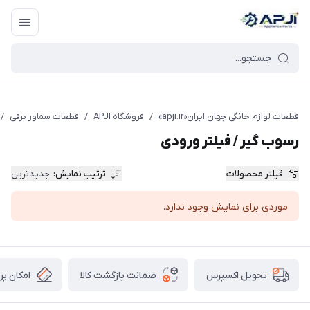
قطعات یدکی و جانبی لوازم خانگی جهان ایران
قطعات لوازم خانگی جهان ایران«apji.ir»
/
فروشگاه APJI
/
قطعات سماور برقی
/
رسوب گیر / فیلتر ورودی
فیلتر محصولات
ترتیب نمایش
:
جدیدترین
موردی برای نمایش وجود ندارد.
ضمانت بازگشت کالا
امکان پر
تحویل اکسپرس