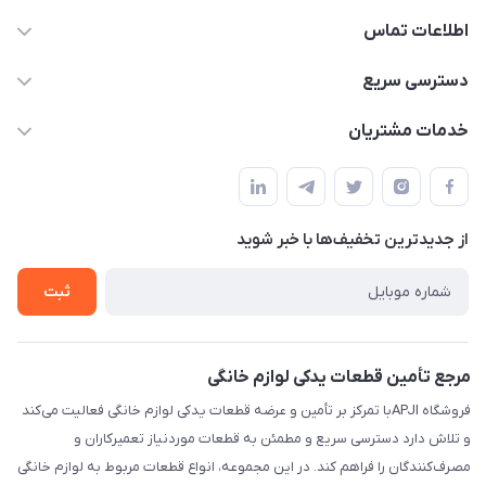
اطلاعات تماس
09106753413
دسترسی سریع
apji.ir@gmail.com
حساب کاربری
خدمات مشتریان
تهران،خیابان جمهوری ،ساختمان آلومینیوم ،طبقه ۹
مجله فروشگاه
قوانین و مقررات
لیست محصولات
حریم خصوصی
درباره ما
از جدید‌ترین تخفیف‌ها با‌ خبر شوید
راهنما
تماس با ما
ثبت
مرجع تأمین قطعات یدکی لوازم خانگی
فروشگاه APJIبا تمرکز بر تأمین و عرضه قطعات یدکی لوازم خانگی فعالیت می‌کند
و تلاش دارد دسترسی سریع و مطمئن به قطعات موردنیاز تعمیرکاران و
مصرف‌کنندگان را فراهم کند. در این مجموعه، انواع قطعات مربوط به لوازم خانگی