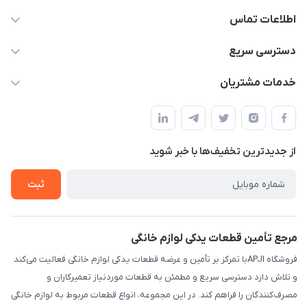
اطلاعات تماس
09106753413
دسترسی سریع
apji.ir@gmail.com
حساب کاربری
خدمات مشتریان
تهران،خیابان جمهوری ،ساختمان آلومینیوم ،طبقه ۹
مجله فروشگاه
قوانین و مقررات
لیست محصولات
حریم خصوصی
درباره ما
از جدید‌ترین تخفیف‌ها با‌ خبر شوید
راهنما
تماس با ما
ثبت
مرجع تأمین قطعات یدکی لوازم خانگی
فروشگاه APJIبا تمرکز بر تأمین و عرضه قطعات یدکی لوازم خانگی فعالیت می‌کند
و تلاش دارد دسترسی سریع و مطمئن به قطعات موردنیاز تعمیرکاران و
مصرف‌کنندگان را فراهم کند. در این مجموعه، انواع قطعات مربوط به لوازم خانگی