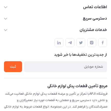
اطلاعات تماس
09106753413
دسترسی سریع
apji.ir@gmail.com
حساب کاربری
خدمات مشتریان
تهران،خیابان جمهوری ،ساختمان آلومینیوم ،طبقه ۹
مجله فروشگاه
قوانین و مقررات
لیست محصولات
حریم خصوصی
درباره ما
از جدید‌ترین تخفیف‌ها با‌ خبر شوید
راهنما
تماس با ما
ثبت
مرجع تأمین قطعات یدکی لوازم خانگی
فروشگاه APJIبا تمرکز بر تأمین و عرضه قطعات یدکی لوازم خانگی فعالیت می‌کند
و تلاش دارد دسترسی سریع و مطمئن به قطعات موردنیاز تعمیرکاران و
مصرف‌کنندگان را فراهم کند. در این مجموعه، انواع قطعات مربوط به لوازم خانگی