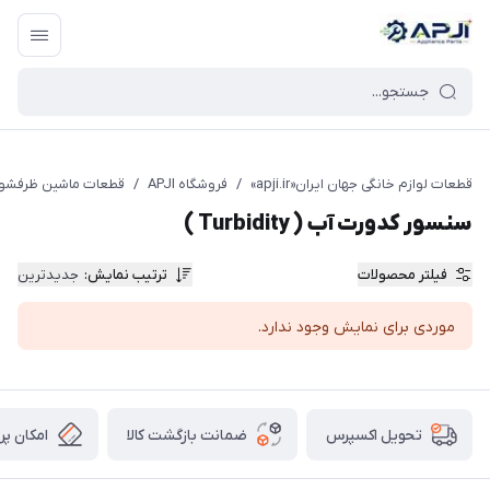
قطعات یدکی و جانبی لوازم خانگی جهان ایران
قطعات لوازم خانگی جهان ایران«apji.ir»
/
فروشگاه APJI
/
قطعات ماشین ظرفشو
سنسور کدورت آب ( Turbidity )
فیلتر محصولات
ترتیب نمایش
:
جدیدترین
موردی برای نمایش وجود ندارد.
ضمانت بازگشت کالا
امکان پر
تحویل اکسپرس