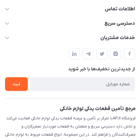
اطلاعات تماس
09106753413
دسترسی سریع
apji.ir@gmail.com
حساب کاربری
خدمات مشتریان
تهران،خیابان جمهوری ،ساختمان آلومینیوم ،طبقه ۹
مجله فروشگاه
قوانین و مقررات
لیست محصولات
حریم خصوصی
درباره ما
از جدید‌ترین تخفیف‌ها با‌ خبر شوید
راهنما
تماس با ما
ثبت
مرجع تأمین قطعات یدکی لوازم خانگی
فروشگاه APJIبا تمرکز بر تأمین و عرضه قطعات یدکی لوازم خانگی فعالیت می‌کند
و تلاش دارد دسترسی سریع و مطمئن به قطعات موردنیاز تعمیرکاران و
مصرف‌کنندگان را فراهم کند. در این مجموعه، انواع قطعات مربوط به لوازم خانگی