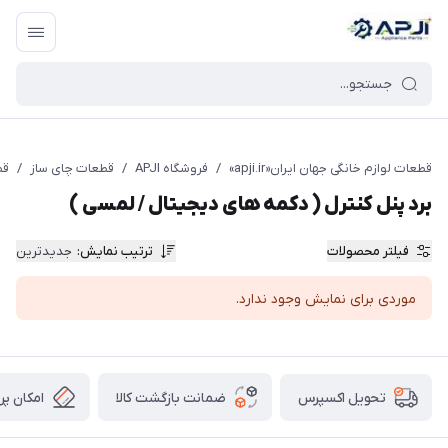
قطعات یدکی و جانبی لوازم خانگی جهان ایران
قطعات لوازم خانگی جهان ایران«apji.ir»
/
فروشگاه APJI
/
قطعات چای ساز
/
قط
برد پنل کنترل ( دکمه های دیجیتال / لمسی )
فیلتر محصولات
ترتیب نمایش
:
جدیدترین
موردی برای نمایش وجود ندارد.
ضمانت بازگشت کالا
امکان پر
تحویل اکسپرس