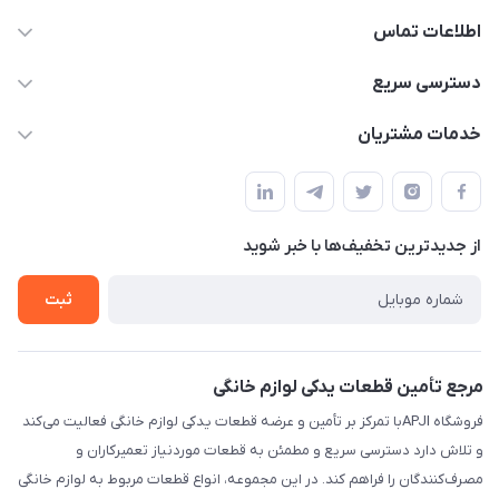
اطلاعات تماس
09106753413
دسترسی سریع
apji.ir@gmail.com
حساب کاربری
خدمات مشتریان
تهران،خیابان جمهوری ،ساختمان آلومینیوم ،طبقه ۹
مجله فروشگاه
قوانین و مقررات
لیست محصولات
حریم خصوصی
درباره ما
از جدید‌ترین تخفیف‌ها با‌ خبر شوید
راهنما
تماس با ما
ثبت
مرجع تأمین قطعات یدکی لوازم خانگی
فروشگاه APJIبا تمرکز بر تأمین و عرضه قطعات یدکی لوازم خانگی فعالیت می‌کند
و تلاش دارد دسترسی سریع و مطمئن به قطعات موردنیاز تعمیرکاران و
مصرف‌کنندگان را فراهم کند. در این مجموعه، انواع قطعات مربوط به لوازم خانگی