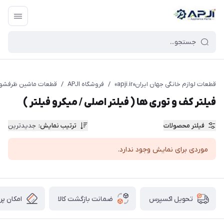
قطعات یدکی و جانبی لوازم خانگی جهان ایران
قطعات لوازم خانگی جهان ایران«apji.ir»
/
فروشگاه APJI
/
قطعات ماشین ظرفشو
فیلتر کف و توری ها ( فیلتر اصلی / میکرو فیلتر )
فیلتر محصولات
ترتیب نمایش
:
جدیدترین
موردی برای نمایش وجود ندارد.
ضمانت بازگشت کالا
امکان پر
تحویل اکسپرس