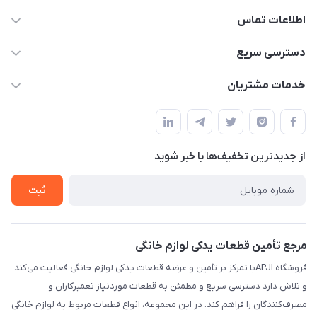
اطلاعات تماس
09106753413
دسترسی سریع
apji.ir@gmail.com
حساب کاربری
خدمات مشتریان
تهران،خیابان جمهوری ،ساختمان آلومینیوم ،طبقه ۹
مجله فروشگاه
قوانین و مقررات
لیست محصولات
حریم خصوصی
درباره ما
از جدید‌ترین تخفیف‌ها با‌ خبر شوید
راهنما
تماس با ما
ثبت
مرجع تأمین قطعات یدکی لوازم خانگی
فروشگاه APJIبا تمرکز بر تأمین و عرضه قطعات یدکی لوازم خانگی فعالیت می‌کند
و تلاش دارد دسترسی سریع و مطمئن به قطعات موردنیاز تعمیرکاران و
مصرف‌کنندگان را فراهم کند. در این مجموعه، انواع قطعات مربوط به لوازم خانگی