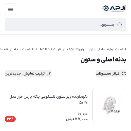
قطعات یدکی و جانبی لوازم خانگی جهان ایران
قطعات لوازم خانگی جهان ایران«apji.ir»
/
فروشگاه APJI
/
قطعات پنکه
/
قطعات
بدنه اصلی و ستون
فیلتر محصولات
ترتیب نمایش
:
جدیدترین
نگهدارنده زیر ستون تلسکوپی پنکه پارس خزر مدل
۵۰۳۰
70,000
55,000
22٪
تومان