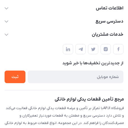
اطلاعات تماس
09106753413
دسترسی سریع
apji.ir@gmail.com
حساب کاربری
خدمات مشتریان
تهران،خیابان جمهوری ،ساختمان آلومینیوم ،طبقه ۹
مجله فروشگاه
قوانین و مقررات
لیست محصولات
حریم خصوصی
درباره ما
از جدید‌ترین تخفیف‌ها با‌ خبر شوید
راهنما
تماس با ما
ثبت
مرجع تأمین قطعات یدکی لوازم خانگی
فروشگاه APJIبا تمرکز بر تأمین و عرضه قطعات یدکی لوازم خانگی فعالیت می‌کند
و تلاش دارد دسترسی سریع و مطمئن به قطعات موردنیاز تعمیرکاران و
مصرف‌کنندگان را فراهم کند. در این مجموعه، انواع قطعات مربوط به لوازم خانگی