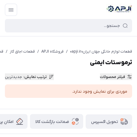
قطعات یدکی و جانبی لوازم خانگی جهان ایران
قطعات لوازم خانگی جهان ایران«apji.ir»
/
فروشگاه APJI
/
قطعات اجاق گاز
/
قط
ترموستات ایمنی
فیلتر محصولات
ترتیب نمایش
:
جدیدترین
موردی برای نمایش وجود ندارد.
ضمانت بازگشت کالا
امکان پر
تحویل اکسپرس