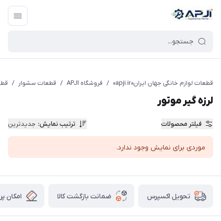
قطعات یدکی و جانبی لوازم خانگی جهان ایران
قطعات لوازم خانگی جهان ایران«apji.ir»
/
فروشگاه APJI
/
قطعات سشوار
/
قطع
لرزه گیر موتور
فیلتر محصولات
ترتیب نمایش
:
جدیدترین
موردی برای نمایش وجود ندارد.
ضمانت بازگشت کالا
امکان پر
تحویل اکسپرس