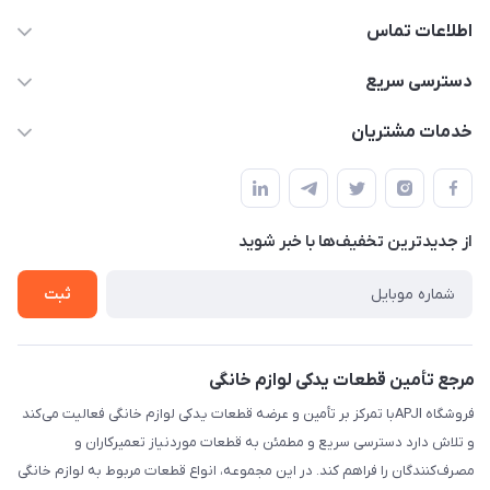
اطلاعات تماس
09106753413
دسترسی سریع
apji.ir@gmail.com
حساب کاربری
خدمات مشتریان
تهران،خیابان جمهوری ،ساختمان آلومینیوم ،طبقه ۹
مجله فروشگاه
قوانین و مقررات
لیست محصولات
حریم خصوصی
درباره ما
از جدید‌ترین تخفیف‌ها با‌ خبر شوید
راهنما
تماس با ما
ثبت
مرجع تأمین قطعات یدکی لوازم خانگی
فروشگاه APJIبا تمرکز بر تأمین و عرضه قطعات یدکی لوازم خانگی فعالیت می‌کند
و تلاش دارد دسترسی سریع و مطمئن به قطعات موردنیاز تعمیرکاران و
مصرف‌کنندگان را فراهم کند. در این مجموعه، انواع قطعات مربوط به لوازم خانگی