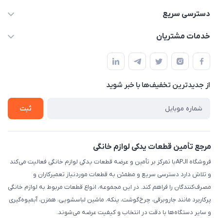
09106753413
دسترسی سریع
apji.ir@gmail.com
حساب کاربری
خدمات مشتریان
تهران،خیابان جمهوری ،ساختمان آلومینیوم ،طبقه ۹
مجله فروشگاه
قوانین و مقررات
لیست محصولات
حریم خصوصی
درباره ما
از جدید‌ترین تخفیف‌ها با‌ خبر شوید
راهنما
تماس با ما
ثبت
مرجع تأمین قطعات یدکی لوازم خانگی
فروشگاه APJIبا تمرکز بر تأمین و عرضه قطعات یدکی لوازم خانگی فعالیت می‌کند
و تلاش دارد دسترسی سریع و مطمئن به قطعات موردنیاز تعمیرکاران و
مصرف‌کنندگان را فراهم کند. در این مجموعه، انواع قطعات مربوط به لوازم خانگی
پرکاربرد مانند جاروبرقی، چرخ‌گوشت، پنکه، ماشین لباسشویی، همزن، آبمیوه‌گیری
و سایر دستگاه‌ها با دقت در انتخاب و کیفیت عرضه می‌شوند.