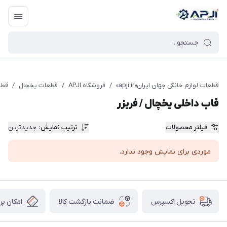
قطعات یدکی و جانبی لوازم خانگی جهان ایران
قطعات لوازم خانگی جهان ایران«apji.ir»
/
فروشگاه APJI
/
قطعات یخچال
/
قطع
قاب داخلی یخچال / فریزر
فیلتر محصولات
ترتیب نمایش
:
جدیدترین
موردی برای نمایش وجود ندارد.
ضمانت بازگشت کالا
امکان پر
تحویل اکسپرس