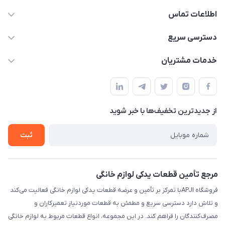
اطلاعات تماس
09106753413
دسترسی سریع
apji.ir@gmail.com
حساب کاربری
خدمات مشتریان
تهران،خیابان جمهوری ،ساختمان آلومینیوم ،طبقه ۹
مجله فروشگاه
قوانین و مقررات
لیست محصولات
حریم خصوصی
درباره ما
از جدید‌ترین تخفیف‌ها با‌ خبر شوید
راهنما
تماس با ما
ثبت
مرجع تأمین قطعات یدکی لوازم خانگی
فروشگاه APJIبا تمرکز بر تأمین و عرضه قطعات یدکی لوازم خانگی فعالیت می‌کند
و تلاش دارد دسترسی سریع و مطمئن به قطعات موردنیاز تعمیرکاران و
مصرف‌کنندگان را فراهم کند. در این مجموعه، انواع قطعات مربوط به لوازم خانگی