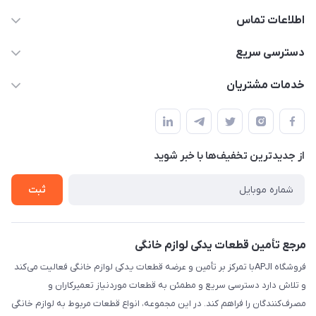
اطلاعات تماس
09106753413
دسترسی سریع
apji.ir@gmail.com
حساب کاربری
خدمات مشتریان
تهران،خیابان جمهوری ،ساختمان آلومینیوم ،طبقه ۹
مجله فروشگاه
قوانین و مقررات
لیست محصولات
حریم خصوصی
درباره ما
از جدید‌ترین تخفیف‌ها با‌ خبر شوید
راهنما
تماس با ما
ثبت
مرجع تأمین قطعات یدکی لوازم خانگی
فروشگاه APJIبا تمرکز بر تأمین و عرضه قطعات یدکی لوازم خانگی فعالیت می‌کند
و تلاش دارد دسترسی سریع و مطمئن به قطعات موردنیاز تعمیرکاران و
مصرف‌کنندگان را فراهم کند. در این مجموعه، انواع قطعات مربوط به لوازم خانگی