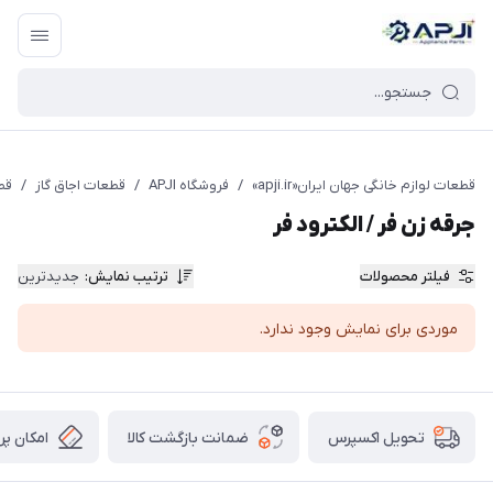
قطعات یدکی و جانبی لوازم خانگی جهان ایران
قطعات لوازم خانگی جهان ایران«apji.ir»
/
فروشگاه APJI
/
قطعات اجاق گاز
/
قط
جرقه زن فر / الکترود فر
فیلتر محصولات
ترتیب نمایش
:
جدیدترین
موردی برای نمایش وجود ندارد.
ضمانت بازگشت کالا
امکان پر
تحویل اکسپرس