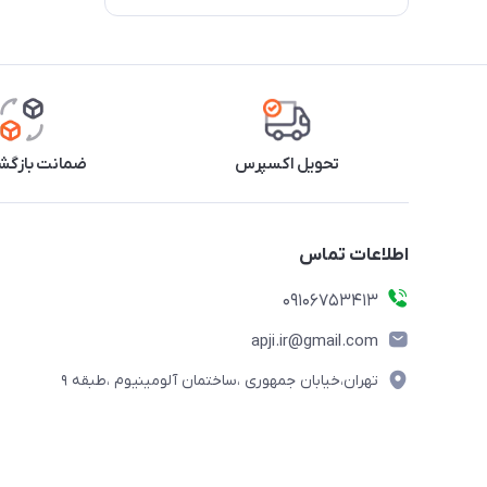
تحویل اکسپرس
ضمانت بازگشت
اطلاعات تماس
09106753413
apji.ir@gmail.com
تهران،خیابان جمهوری ،ساختمان آلومینیوم ،طبقه ۹