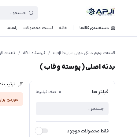
قطعات یدکی و جانبی لوازم خانگی جهان ایران
دسته‌بندی کالاها
خانه
لیست محصولات
راهنما
د
قطعات لوازم خانگی جهان ایران«apji.ir»
/
فروشگاه APJI
/
قطعات قهو
بدنه اصلی ( پوسته و قاب )
ترتیب نم
فیلتر ها
حذف فیلترها
موردی برای
فقط محصولات موجود