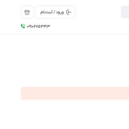
ورود / ثبت‌نام
09106753413