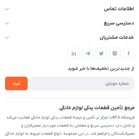
اطلاعات تماس
09106753413
دسترسی سریع
apji.ir@gmail.com
حساب کاربری
خدمات مشتریان
تهران،خیابان جمهوری ،ساختمان آلومینیوم ،طبقه ۹
مجله فروشگاه
قوانین و مقررات
لیست محصولات
حریم خصوصی
درباره ما
از جدید‌ترین تخفیف‌ها با‌ خبر شوید
راهنما
تماس با ما
ثبت
مرجع تأمین قطعات یدکی لوازم خانگی
فروشگاه APJIبا تمرکز بر تأمین و عرضه قطعات یدکی لوازم خانگی فعالیت می‌کند
و تلاش دارد دسترسی سریع و مطمئن به قطعات موردنیاز تعمیرکاران و
مصرف‌کنندگان را فراهم کند. در این مجموعه، انواع قطعات مربوط به لوازم خانگی