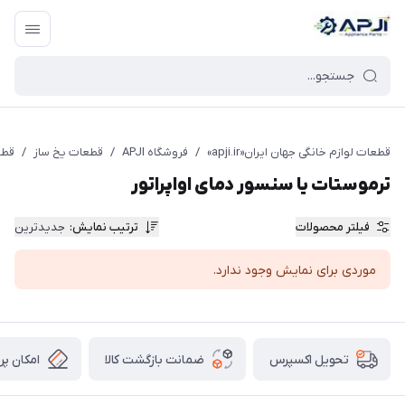
قطعات یدکی و جانبی لوازم خانگی جهان ایران
قطعات لوازم خانگی جهان ایران«apji.ir»
/
فروشگاه APJI
/
قطعات یخ ساز
/
قطع
ترموستات یا سنسور دمای اواپراتور
فیلتر محصولات
ترتیب نمایش
:
جدیدترین
موردی برای نمایش وجود ندارد.
ضمانت بازگشت کالا
امکان پر
تحویل اکسپرس