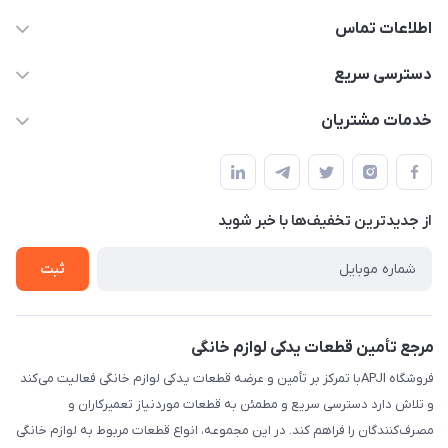
اطلاعات تماس
09106753413
دسترسی سریع
apji.ir@gmail.com
حساب کاربری
خدمات مشتریان
تهران،خیابان جمهوری ،ساختمان آلومینیوم ،طبقه ۹
مجله فروشگاه
قوانین و مقررات
لیست محصولات
حریم خصوصی
درباره ما
از جدید‌ترین تخفیف‌ها با‌ خبر شوید
راهنما
تماس با ما
ثبت
مرجع تأمین قطعات یدکی لوازم خانگی
فروشگاه APJIبا تمرکز بر تأمین و عرضه قطعات یدکی لوازم خانگی فعالیت می‌کند
و تلاش دارد دسترسی سریع و مطمئن به قطعات موردنیاز تعمیرکاران و
مصرف‌کنندگان را فراهم کند. در این مجموعه، انواع قطعات مربوط به لوازم خانگی