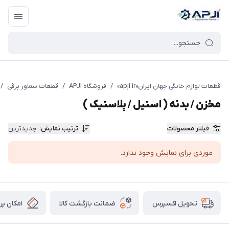
قطعات یدکی و جانبی لوازم خانگی جهان ایران
قطعات لوازم خانگی جهان ایران«apji.ir»
/
فروشگاه APJI
/
قطعات سماور برقی
/
مخزن / بدنه ( استیل / پلاستیک )
فیلتر محصولات
ترتیب نمایش
:
جدیدترین
موردی برای نمایش وجود ندارد.
ضمانت بازگشت کالا
امکان پر
تحویل اکسپرس