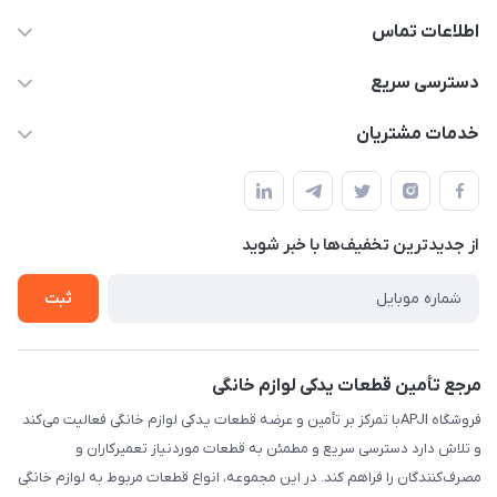
اطلاعات تماس
09106753413
دسترسی سریع
apji.ir@gmail.com
حساب کاربری
خدمات مشتریان
تهران،خیابان جمهوری ،ساختمان آلومینیوم ،طبقه ۹
مجله فروشگاه
قوانین و مقررات
لیست محصولات
حریم خصوصی
درباره ما
از جدید‌ترین تخفیف‌ها با‌ خبر شوید
راهنما
تماس با ما
ثبت
مرجع تأمین قطعات یدکی لوازم خانگی
فروشگاه APJIبا تمرکز بر تأمین و عرضه قطعات یدکی لوازم خانگی فعالیت می‌کند
و تلاش دارد دسترسی سریع و مطمئن به قطعات موردنیاز تعمیرکاران و
مصرف‌کنندگان را فراهم کند. در این مجموعه، انواع قطعات مربوط به لوازم خانگی