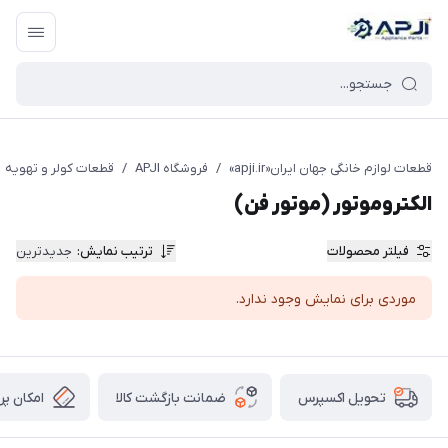
قطعات یدکی و جانبی لوازم خانگی جهان ایران
قطعات لوازم خانگی جهان ایران«apji.ir»
/
فروشگاه APJI
/
قطعات کولر و تهویه
الکتروموتور (موتور فن)
فیلتر محصولات
ترتیب نمایش
:
جدیدترین
موردی برای نمایش وجود ندارد.
ضمانت بازگشت کالا
امکان پر
تحویل اکسپرس