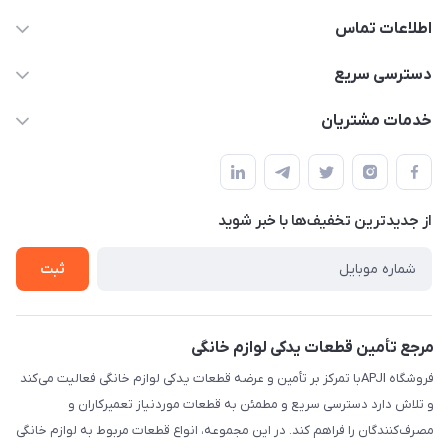
اطلاعات تماس
09106753413
دسترسی سریع
apji.ir@gmail.com
حساب کاربری
خدمات مشتریان
تهران،خیابان جمهوری ،ساختمان آلومینیوم ،طبقه ۹
مجله فروشگاه
قوانین و مقررات
لیست محصولات
حریم خصوصی
درباره ما
از جدید‌ترین تخفیف‌ها با‌ خبر شوید
راهنما
تماس با ما
ثبت
مرجع تأمین قطعات یدکی لوازم خانگی
فروشگاه APJIبا تمرکز بر تأمین و عرضه قطعات یدکی لوازم خانگی فعالیت می‌کند
و تلاش دارد دسترسی سریع و مطمئن به قطعات موردنیاز تعمیرکاران و
مصرف‌کنندگان را فراهم کند. در این مجموعه، انواع قطعات مربوط به لوازم خانگی