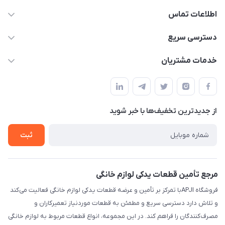
اطلاعات تماس
09106753413
دسترسی سریع
apji.ir@gmail.com
حساب کاربری
خدمات مشتریان
تهران،خیابان جمهوری ،ساختمان آلومینیوم ،طبقه ۹
مجله فروشگاه
قوانین و مقررات
لیست محصولات
حریم خصوصی
درباره ما
از جدید‌ترین تخفیف‌ها با‌ خبر شوید
راهنما
تماس با ما
ثبت
مرجع تأمین قطعات یدکی لوازم خانگی
فروشگاه APJIبا تمرکز بر تأمین و عرضه قطعات یدکی لوازم خانگی فعالیت می‌کند
و تلاش دارد دسترسی سریع و مطمئن به قطعات موردنیاز تعمیرکاران و
مصرف‌کنندگان را فراهم کند. در این مجموعه، انواع قطعات مربوط به لوازم خانگی