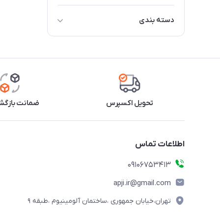
دسته بندی
پره های همزن ( جفت )
قلاب خمیرزن ( جفت )
سری بالونی
تحویل اکسپرس
ضمانت بازگشت
اطلاعات تماس
09106753413
apji.ir@gmail.com
تهران،خیابان جمهوری ،ساختمان آلومینیوم ،طبقه ۹