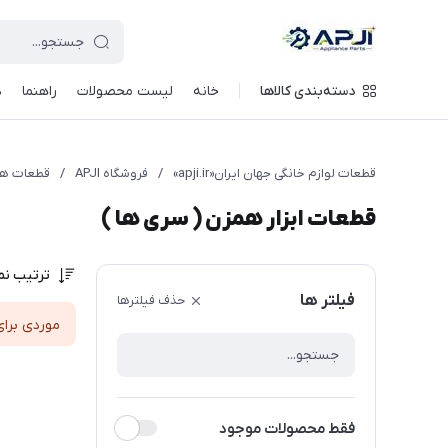
قطعات یدکی و جانبی لوازم خانگی جهان ایران
دسته‌بندی کالاها
خانه
لیست محصولات
راهنما
د
قطعات لوازم خانگی جهان ایران«apji.ir»
/
فروشگاه APJI
/
قطعات ه
قطعات ابزار همزن ( سری ها )
ترتیب نم
فیلتر ها
حذف فیلترها
موردی برای
فقط محصولات موجود