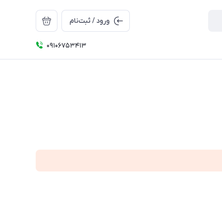
ورود / ثبت‌نام
09106753413