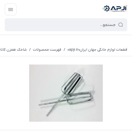
قطعات یدکی و جانبی لوازم خانگی جهان ایران
قطعات لوازم خانگی جهان ایران«apji.ir»
/
فهرست محصولات
/
شاخک همزن کاتام