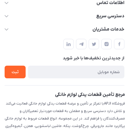
اطلاعات تماس
09106753413
دسترسی سریع
apji.ir@gmail.com
حساب کاربری
خدمات مشتریان
تهران،خیابان جمهوری ،ساختمان آلومینیوم ،طبقه ۹
مجله فروشگاه
قوانین و مقررات
لیست محصولات
حریم خصوصی
درباره ما
از جدید‌ترین تخفیف‌ها با‌ خبر شوید
راهنما
تماس با ما
ثبت
مرجع تأمین قطعات یدکی لوازم خانگی
فروشگاه APJIبا تمرکز بر تأمین و عرضه قطعات یدکی لوازم خانگی فعالیت می‌کند
و تلاش دارد دسترسی سریع و مطمئن به قطعات موردنیاز تعمیرکاران و
مصرف‌کنندگان را فراهم کند. در این مجموعه، انواع قطعات مربوط به لوازم خانگی
پرکاربرد مانند جاروبرقی، چرخ‌گوشت، پنکه، ماشین لباسشویی، همزن، آبمیوه‌گیری