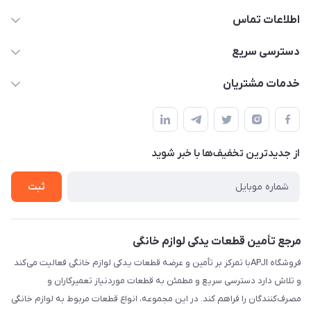
اطلاعات تماس
09106753413
دسترسی سریع
apji.ir@gmail.com
حساب کاربری
خدمات مشتریان
تهران،خیابان جمهوری ،ساختمان آلومینیوم ،طبقه ۹
مجله فروشگاه
قوانین و مقررات
لیست محصولات
حریم خصوصی
درباره ما
از جدید‌ترین تخفیف‌ها با‌ خبر شوید
راهنما
تماس با ما
ثبت
مرجع تأمین قطعات یدکی لوازم خانگی
فروشگاه APJIبا تمرکز بر تأمین و عرضه قطعات یدکی لوازم خانگی فعالیت می‌کند
و تلاش دارد دسترسی سریع و مطمئن به قطعات موردنیاز تعمیرکاران و
مصرف‌کنندگان را فراهم کند. در این مجموعه، انواع قطعات مربوط به لوازم خانگی