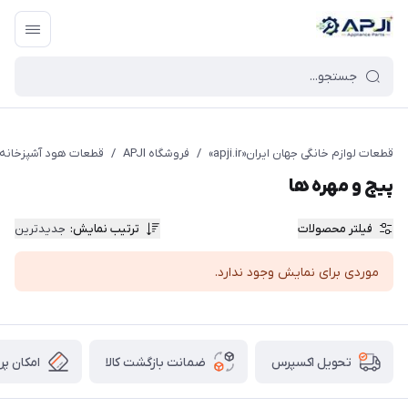
قطعات یدکی و جانبی لوازم خانگی جهان ایران
قطعات لوازم خانگی جهان ایران«apji.ir»
/
فروشگاه APJI
/
قطعات هود آشپزخانه
پیچ و مهره ها
فیلتر محصولات
ترتیب نمایش
:
جدیدترین
موردی برای نمایش وجود ندارد.
ضمانت بازگشت کالا
امکان پر
تحویل اکسپرس