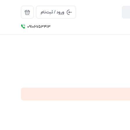
ورود / ثبت‌نام
09106753413