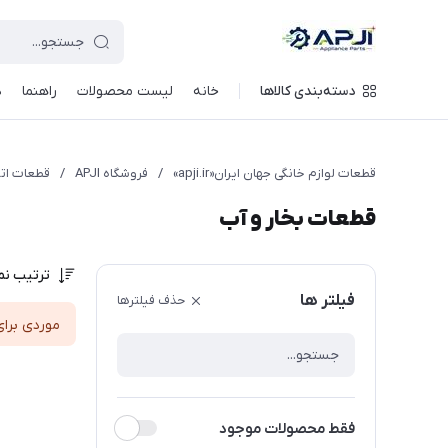
قطعات یدکی و جانبی لوازم خانگی جهان ایران
دسته‌بندی کالاها
خانه
لیست محصولات
راهنما
د
قطعات لوازم خانگی جهان ایران«apji.ir»
/
فروشگاه APJI
/
قطعات اتو
قطعات بخار و آب
ترتیب نم
فیلتر ها
حذف فیلترها
موردی برای
فقط محصولات موجود