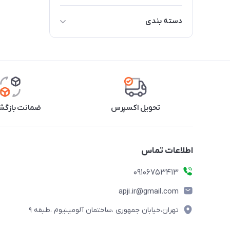
دسته بندی
مخزن آب
درب مخزن
پمپ / شیر بخار
نازل و مجرای بخار
تحویل اکسپرس
ضمانت بازگشت
اطلاعات تماس
09106753413
apji.ir@gmail.com
تهران،خیابان جمهوری ،ساختمان آلومینیوم ،طبقه ۹