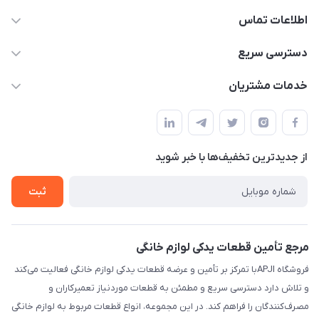
اطلاعات تماس
09106753413
دسترسی سریع
apji.ir@gmail.com
حساب کاربری
خدمات مشتریان
تهران،خیابان جمهوری ،ساختمان آلومینیوم ،طبقه ۹
مجله فروشگاه
قوانین و مقررات
لیست محصولات
حریم خصوصی
درباره ما
از جدید‌ترین تخفیف‌ها با‌ خبر شوید
راهنما
تماس با ما
ثبت
مرجع تأمین قطعات یدکی لوازم خانگی
فروشگاه APJIبا تمرکز بر تأمین و عرضه قطعات یدکی لوازم خانگی فعالیت می‌کند
و تلاش دارد دسترسی سریع و مطمئن به قطعات موردنیاز تعمیرکاران و
مصرف‌کنندگان را فراهم کند. در این مجموعه، انواع قطعات مربوط به لوازم خانگی