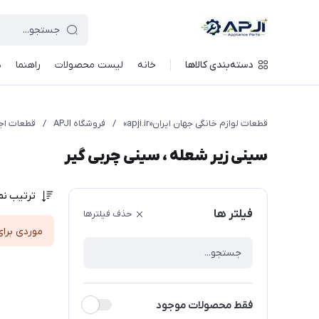
قطعات یدکی و جانبی لوازم خانگی جهان ایران
دسته‌بندی کالاها
خانه
لیست محصولات
راهنما
د
قطعات لوازم خانگی جهان ایران«apji.ir»
/
فروشگاه APJI
/
قطعات اجا
سینی زیر شعله ، سینی چربی گیر
ترتیب نم
فیلتر ها
حذف فیلترها
موردی برای
فقط محصولات موجود