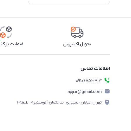
تحویل اکسپرس
ضمانت بازگشت
اطلاعات تماس
09106753413
apji.ir@gmail.com
تهران،خیابان جمهوری ،ساختمان آلومینیوم ،طبقه ۹