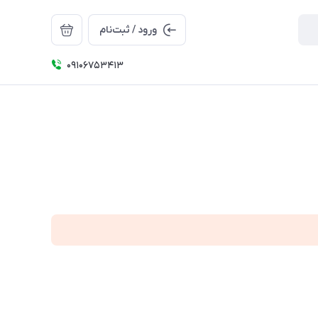
ورود / ثبت‌نام
09106753413