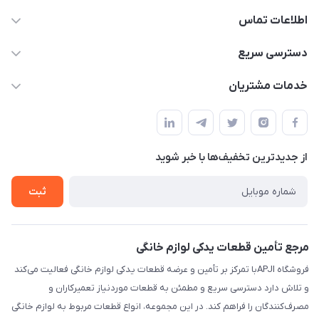
اطلاعات تماس
09106753413
دسترسی سریع
apji.ir@gmail.com
حساب کاربری
خدمات مشتریان
تهران،خیابان جمهوری ،ساختمان آلومینیوم ،طبقه ۹
مجله فروشگاه
قوانین و مقررات
لیست محصولات
حریم خصوصی
درباره ما
از جدید‌ترین تخفیف‌ها با‌ خبر شوید
راهنما
تماس با ما
ثبت
مرجع تأمین قطعات یدکی لوازم خانگی
فروشگاه APJIبا تمرکز بر تأمین و عرضه قطعات یدکی لوازم خانگی فعالیت می‌کند
و تلاش دارد دسترسی سریع و مطمئن به قطعات موردنیاز تعمیرکاران و
مصرف‌کنندگان را فراهم کند. در این مجموعه، انواع قطعات مربوط به لوازم خانگی