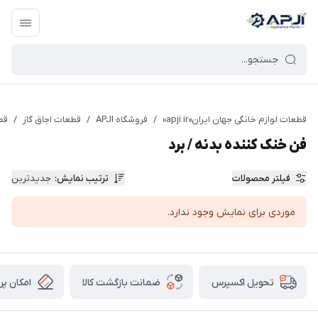
قطعات یدکی و جانبی لوازم خانگی جهان ایران
قطعات لوازم خانگی جهان ایران«apji.ir»
/
فروشگاه APJI
/
قطعات اجاق گاز
/
قط
فن خنک کننده بدنه / برد
فیلتر محصولات
ترتیب نمایش
:
جدیدترین
موردی برای نمایش وجود ندارد.
ضمانت بازگشت کالا
امکان پر
تحویل اکسپرس