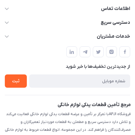
اطلاعات تماس
09106753413
دسترسی سریع
apji.ir@gmail.com
حساب کاربری
خدمات مشتریان
تهران،خیابان جمهوری ،ساختمان آلومینیوم ،طبقه ۹
مجله فروشگاه
قوانین و مقررات
لیست محصولات
حریم خصوصی
درباره ما
از جدید‌ترین تخفیف‌ها با‌ خبر شوید
راهنما
تماس با ما
ثبت
مرجع تأمین قطعات یدکی لوازم خانگی
فروشگاه APJIبا تمرکز بر تأمین و عرضه قطعات یدکی لوازم خانگی فعالیت می‌کند
و تلاش دارد دسترسی سریع و مطمئن به قطعات موردنیاز تعمیرکاران و
مصرف‌کنندگان را فراهم کند. در این مجموعه، انواع قطعات مربوط به لوازم خانگی