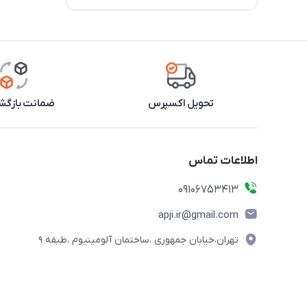
تحویل اکسپرس
ضمانت بازگشت
اطلاعات تماس
09106753413
apji.ir@gmail.com
تهران،خیابان جمهوری ،ساختمان آلومینیوم ،طبقه ۹