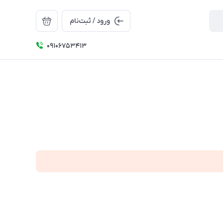
ورود / ثبت‌نام
09106753413