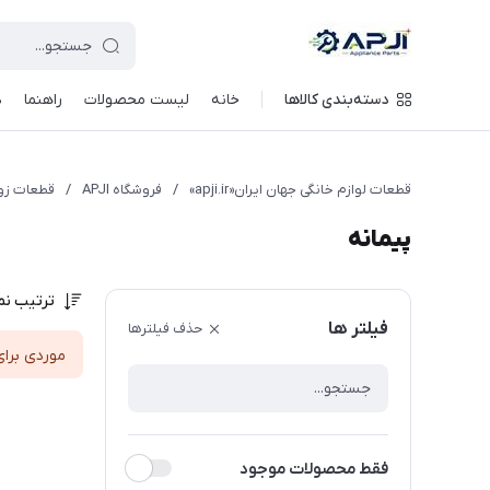
قطعات یدکی و جانبی لوازم خانگی جهان ایران
دسته‌بندی کالاها
خانه
لیست محصولات
راهنما
د
قطعات لوازم خانگی جهان ایران«apji.ir»
/
فروشگاه APJI
/
قطعات زو
پیمانه
ترتیب نم
فیلتر ها
حذف فیلترها
موردی برای
فقط محصولات موجود