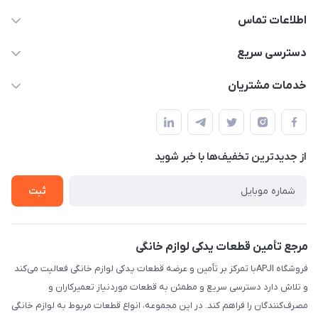
اطلاعات تماس
09106753413
دسترسی سریع
apji.ir@gmail.com
حساب کاربری
خدمات مشتریان
تهران،خیابان جمهوری ،ساختمان آلومینیوم ،طبقه ۹
مجله فروشگاه
قوانین و مقررات
لیست محصولات
حریم خصوصی
درباره ما
از جدید‌ترین تخفیف‌ها با‌ خبر شوید
راهنما
تماس با ما
ثبت
مرجع تأمین قطعات یدکی لوازم خانگی
فروشگاه APJIبا تمرکز بر تأمین و عرضه قطعات یدکی لوازم خانگی فعالیت می‌کند
و تلاش دارد دسترسی سریع و مطمئن به قطعات موردنیاز تعمیرکاران و
مصرف‌کنندگان را فراهم کند. در این مجموعه، انواع قطعات مربوط به لوازم خانگی