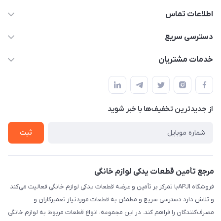
اطلاعات تماس
09106753413
دسترسی سریع
apji.ir@gmail.com
حساب کاربری
خدمات مشتریان
تهران،خیابان جمهوری ،ساختمان آلومینیوم ،طبقه ۹
مجله فروشگاه
قوانین و مقررات
لیست محصولات
حریم خصوصی
درباره ما
از جدید‌ترین تخفیف‌ها با‌ خبر شوید
راهنما
تماس با ما
ثبت
مرجع تأمین قطعات یدکی لوازم خانگی
فروشگاه APJIبا تمرکز بر تأمین و عرضه قطعات یدکی لوازم خانگی فعالیت می‌کند
و تلاش دارد دسترسی سریع و مطمئن به قطعات موردنیاز تعمیرکاران و
مصرف‌کنندگان را فراهم کند. در این مجموعه، انواع قطعات مربوط به لوازم خانگی