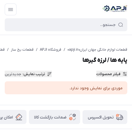
قطعات یدکی و جانبی لوازم خانگی جهان ایران
قطعات لوازم خانگی جهان ایران«apji.ir»
/
فروشگاه APJI
/
قطعات یخ ساز
/
قطع
پایه ها / لرزه گیرها
فیلتر محصولات
ترتیب نمایش
:
جدیدترین
موردی برای نمایش وجود ندارد.
ضمانت بازگشت کالا
امکان پر
تحویل اکسپرس