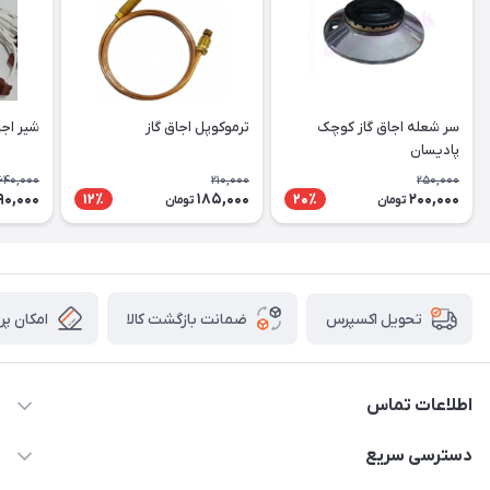
سر شعله اجاق گاز کوچک
ترموکوپل اجاق گاز
شیر اجا
پادیسان
,640,000
210,000
250,000
90,000
185,000
200,000
12٪
20٪
تومان
تومان
ضمانت بازگشت کالا
امکان پر
تحویل اکسپرس
اطلاعات تماس
09106753413
دسترسی سریع