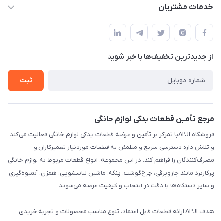
apji.ir@gmail.com
حساب کاربری
خدمات مشتریان
تهران،خیابان جمهوری ،ساختمان آلومینیوم ،طبقه ۹
مجله فروشگاه
قوانین و مقررات
لیست محصولات
حریم خصوصی
درباره ما
از جدید‌ترین تخفیف‌ها با‌ خبر شوید
راهنما
تماس با ما
ثبت
مرجع تأمین قطعات یدکی لوازم خانگی
فروشگاه APJIبا تمرکز بر تأمین و عرضه قطعات یدکی لوازم خانگی فعالیت می‌کند
و تلاش دارد دسترسی سریع و مطمئن به قطعات موردنیاز تعمیرکاران و
مصرف‌کنندگان را فراهم کند. در این مجموعه، انواع قطعات مربوط به لوازم خانگی
پرکاربرد مانند جاروبرقی، چرخ‌گوشت، پنکه، ماشین لباسشویی، همزن، آبمیوه‌گیری
و سایر دستگاه‌ها با دقت در انتخاب و کیفیت عرضه می‌شوند.
هدف APJI ارائه قطعات قابل اعتماد، تنوع مناسب محصولات و تجربه خریدی