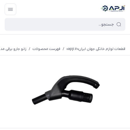
قطعات یدکی و جانبی لوازم خانگی جهان ایران
قطعات لوازم خانگی جهان ایران«apji.ir»
/
فهرست محصولات
/
زانو جارو برقی مد