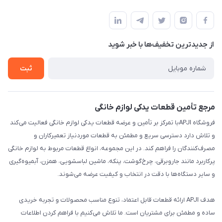
تهران،خیابان جمهوری ،ساختمان آلومینیوم ،طبقه ۹
مجله فروشگاه
قوانین و مقررات
لیست محصولات
حریم خصوصی
درباره ما
از جدید‌ترین تخفیف‌ها با‌ خبر شوید
راهنما
تماس با ما
ثبت
مرجع تأمین قطعات یدکی لوازم خانگی
فروشگاه APJIبا تمرکز بر تأمین و عرضه قطعات یدکی لوازم خانگی فعالیت می‌کند
و تلاش دارد دسترسی سریع و مطمئن به قطعات موردنیاز تعمیرکاران و
مصرف‌کنندگان را فراهم کند. در این مجموعه، انواع قطعات مربوط به لوازم خانگی
پرکاربرد مانند جاروبرقی، چرخ‌گوشت، پنکه، ماشین لباسشویی، همزن، آبمیوه‌گیری
و سایر دستگاه‌ها با دقت در انتخاب و کیفیت عرضه می‌شوند.
هدف APJI ارائه قطعات قابل اعتماد، تنوع مناسب محصولات و تجربه خریدی
ساده و مطمئن برای مشتریان است. ما تلاش می‌کنیم با فراهم کردن اطلاعات