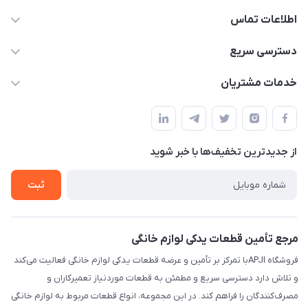
اطلاعات تماس
09106753413
دسترسی سریع
apji.ir@gmail.com
حساب کاربری
خدمات مشتریان
تهران،خیابان جمهوری ،ساختمان آلومینیوم ،طبقه ۹
مجله فروشگاه
قوانین و مقررات
لیست محصولات
حریم خصوصی
درباره ما
از جدید‌ترین تخفیف‌ها با‌ خبر شوید
راهنما
تماس با ما
ثبت
مرجع تأمین قطعات یدکی لوازم خانگی
فروشگاه APJIبا تمرکز بر تأمین و عرضه قطعات یدکی لوازم خانگی فعالیت می‌کند
و تلاش دارد دسترسی سریع و مطمئن به قطعات موردنیاز تعمیرکاران و
مصرف‌کنندگان را فراهم کند. در این مجموعه، انواع قطعات مربوط به لوازم خانگی