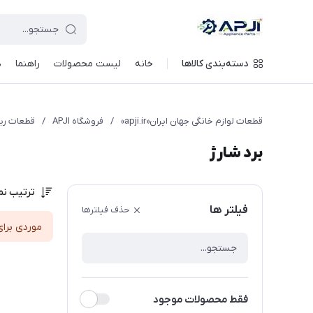
قطعات یدکی و جانبی لوازم خانگی جهان ایران
دسته‌بندی کالاها
خانه
لیست محصولات
راهنما
د
قطعات لوازم خانگی جهان ایران«apji.ir»
/
فروشگاه APJI
/
قطعات ر
برد شارژ
ترتیب نم
فیلتر ها
حذف فیلترها
موردی برای
فقط محصولات موجود