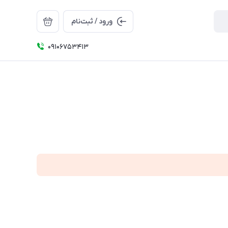
ورود / ثبت‌نام
09106753413