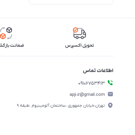
تحویل اکسپرس
ضمانت بازگشت
اطلاعات تماس
09106753413
apji.ir@gmail.com
تهران،خیابان جمهوری ،ساختمان آلومینیوم ،طبقه ۹