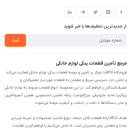
تهران،خیابان جمهوری ،ساختمان آلومینیوم ،طبقه ۹
مجله فروشگاه
قوانین و مقررات
لیست محصولات
حریم خصوصی
درباره ما
از جدید‌ترین تخفیف‌ها با‌ خبر شوید
راهنما
تماس با ما
ثبت
مرجع تأمین قطعات یدکی لوازم خانگی
فروشگاه APJIبا تمرکز بر تأمین و عرضه قطعات یدکی لوازم خانگی فعالیت می‌کند
و تلاش دارد دسترسی سریع و مطمئن به قطعات موردنیاز تعمیرکاران و
مصرف‌کنندگان را فراهم کند. در این مجموعه، انواع قطعات مربوط به لوازم خانگی
پرکاربرد مانند جاروبرقی، چرخ‌گوشت، پنکه، ماشین لباسشویی، همزن، آبمیوه‌گیری
و سایر دستگاه‌ها با دقت در انتخاب و کیفیت عرضه می‌شوند.
هدف APJI ارائه قطعات قابل اعتماد، تنوع مناسب محصولات و تجربه خریدی
ساده و مطمئن برای مشتریان است. ما تلاش می‌کنیم با فراهم کردن اطلاعات