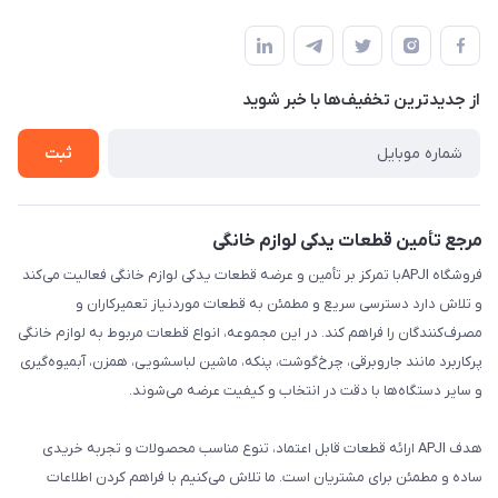
تهران،خیابان جمهوری ،ساختمان آلومینیوم ،طبقه ۹
مجله فروشگاه
قوانین و مقررات
لیست محصولات
حریم خصوصی
درباره ما
از جدید‌ترین تخفیف‌ها با‌ خبر شوید
راهنما
تماس با ما
ثبت
مرجع تأمین قطعات یدکی لوازم خانگی
فروشگاه APJIبا تمرکز بر تأمین و عرضه قطعات یدکی لوازم خانگی فعالیت می‌کند
و تلاش دارد دسترسی سریع و مطمئن به قطعات موردنیاز تعمیرکاران و
مصرف‌کنندگان را فراهم کند. در این مجموعه، انواع قطعات مربوط به لوازم خانگی
پرکاربرد مانند جاروبرقی، چرخ‌گوشت، پنکه، ماشین لباسشویی، همزن، آبمیوه‌گیری
و سایر دستگاه‌ها با دقت در انتخاب و کیفیت عرضه می‌شوند.
هدف APJI ارائه قطعات قابل اعتماد، تنوع مناسب محصولات و تجربه خریدی
ساده و مطمئن برای مشتریان است. ما تلاش می‌کنیم با فراهم کردن اطلاعات