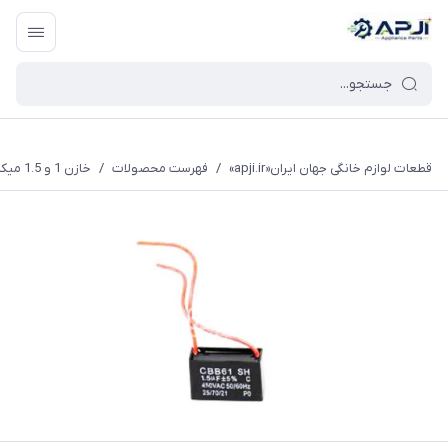
قطعات یدکی و جانبی لوازم خانگی جهان ایران
قطعات لوازم خانگی جهان ایران«apji.ir»
/
فهرست محصولات
/
خازن 1 و 1.5 میکروفاراد پنکه