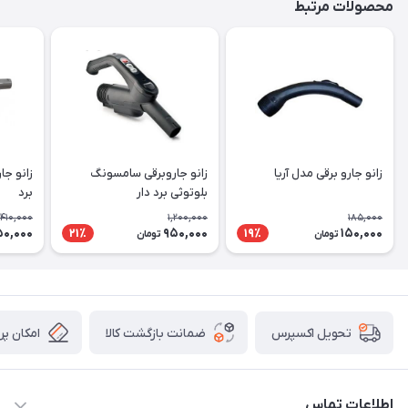
محصولات مرتبط
زانو جارو برقی مدل آریا
زانو جاروبرقی سامسونگ
زانو جا
بلوتوثی برد دار
برد
410,000
1,200,000
185,000
0,000
950,000
150,000
21٪
19٪
تومان
تومان
ضمانت بازگشت کالا
امکان پر
تحویل اکسپرس
اطلاعات تماس