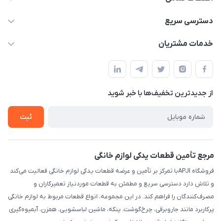
09106753413
دسترسی سریع
apji.ir@gmail.com
حساب کاربری
خدمات مشتریان
تهران،خیابان جمهوری ،ساختمان آلومینیوم ،طبقه ۹
مجله فروشگاه
قوانین و مقررات
لیست محصولات
حریم خصوصی
درباره ما
از جدید‌ترین تخفیف‌ها با‌ خبر شوید
راهنما
تماس با ما
ثبت
مرجع تأمین قطعات یدکی لوازم خانگی
فروشگاه APJIبا تمرکز بر تأمین و عرضه قطعات یدکی لوازم خانگی فعالیت می‌کند
و تلاش دارد دسترسی سریع و مطمئن به قطعات موردنیاز تعمیرکاران و
مصرف‌کنندگان را فراهم کند. در این مجموعه، انواع قطعات مربوط به لوازم خانگی
پرکاربرد مانند جاروبرقی، چرخ‌گوشت، پنکه، ماشین لباسشویی، همزن، آبمیوه‌گیری