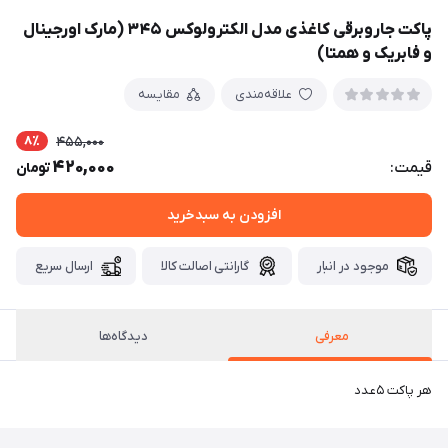
پاکت جاروبرقی کاغذی مدل الکترولوکس ۳۴۵ (مارک اورجینال
و فابریک و همتا)
علاقه‌مندی
مقایسه
8٪
455,000
420,000
قیمت:
تومان
افزودن به سبدخرید
موجود در انبار
گارانتی اصالت کالا
ارسال سریع
معرفی
دیدگاه‌ها
هر پاکت ۵عدد