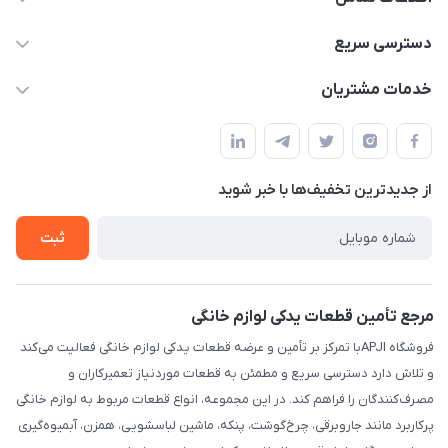
09106753413
دسترسی سریع
apji.ir@gmail.com
حساب کاربری
خدمات مشتریان
تهران،خیابان جمهوری ،ساختمان آلومینیوم ،طبقه ۹
مجله فروشگاه
قوانین و مقررات
لیست محصولات
حریم خصوصی
درباره ما
از جدید‌ترین تخفیف‌ها با‌ خبر شوید
راهنما
تماس با ما
ثبت
مرجع تأمین قطعات یدکی لوازم خانگی
فروشگاه APJIبا تمرکز بر تأمین و عرضه قطعات یدکی لوازم خانگی فعالیت می‌کند
و تلاش دارد دسترسی سریع و مطمئن به قطعات موردنیاز تعمیرکاران و
مصرف‌کنندگان را فراهم کند. در این مجموعه، انواع قطعات مربوط به لوازم خانگی
پرکاربرد مانند جاروبرقی، چرخ‌گوشت، پنکه، ماشین لباسشویی، همزن، آبمیوه‌گیری