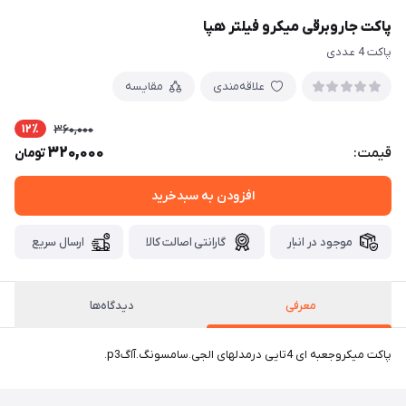
پاکت جاروبرقی میکرو فیلتر هپا
پاکت 4 عددی
علاقه‌مندی
مقایسه
12٪
360,000
320,000
قیمت:
تومان
افزودن به سبدخرید
موجود در انبار
گارانتی اصالت کالا
ارسال سریع
معرفی
دیدگاه‌ها
پاکت میکروجعبه ای 4تایی درمدلهای الجی.سامسونگ.آاگp3.