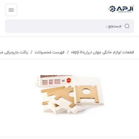
قطعات یدکی و جانبی لوازم خانگی جهان ایران
قطعات لوازم خانگی جهان ایران«apji.ir»
/
فهرست محصولات
/
پاکت جاروبرقی میک