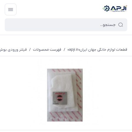
قطعات یدکی و جانبی لوازم خانگی جهان ایران
قطعات لوازم خانگی جهان ایران«apji.ir»
/
فهرست محصولات
/
فیلتر ورودی بوش ،