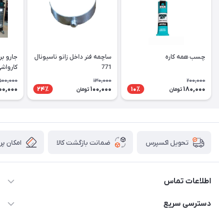
چسب همه کاره
ساچمه فنر داخل زانو ناسیونال
جارو بر
771
کارواشی
پروانه
500,000
130,000
200,000
00,000
100,000
180,000
24٪
10٪
تومان
تومان
ضمانت بازگشت کالا
امکان پر
تحویل اکسپرس
اطلاعات تماس
09106753413
دسترسی سریع