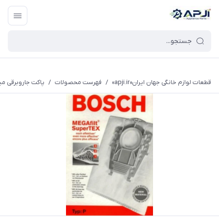
قطعات یدکی و جانبی لوازم خانگی جهان ایران
قطعات لوازم خانگی جهان ایران«apji.ir»
/
فهرست محصولات
/
پاکت جاروبرقی میکرو جعبه