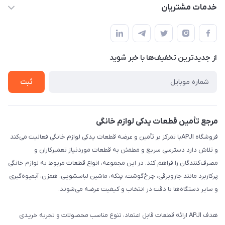
apji.ir@gmail.com
حساب کاربری
خدمات مشتریان
تهران،خیابان جمهوری ،ساختمان آلومینیوم ،طبقه ۹
مجله فروشگاه
قوانین و مقررات
لیست محصولات
حریم خصوصی
درباره ما
از جدید‌ترین تخفیف‌ها با‌ خبر شوید
راهنما
تماس با ما
ثبت
مرجع تأمین قطعات یدکی لوازم خانگی
فروشگاه APJIبا تمرکز بر تأمین و عرضه قطعات یدکی لوازم خانگی فعالیت می‌کند
و تلاش دارد دسترسی سریع و مطمئن به قطعات موردنیاز تعمیرکاران و
مصرف‌کنندگان را فراهم کند. در این مجموعه، انواع قطعات مربوط به لوازم خانگی
پرکاربرد مانند جاروبرقی، چرخ‌گوشت، پنکه، ماشین لباسشویی، همزن، آبمیوه‌گیری
و سایر دستگاه‌ها با دقت در انتخاب و کیفیت عرضه می‌شوند.
هدف APJI ارائه قطعات قابل اعتماد، تنوع مناسب محصولات و تجربه خریدی